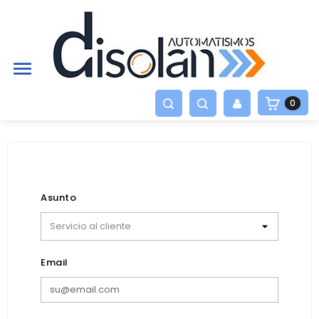

0
Asunto
Email